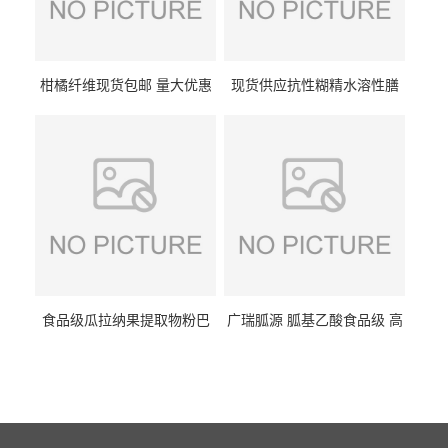
柑橘纤维现货包邮 量大优惠
现货供应抗性糊精水溶性膳
纤维素 柑橘粉 柑橘提取物
食纤维食品级代餐饱腹低热
量1kg包邮
食品级瓜拉纳果提取物粉巴
广瑞胍源 胍基乙酸食品级 高
西瓜拉那咖啡因22%运动爆发
含量 营养增补强化氨基酸
力补充剂