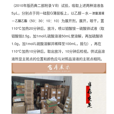
（2010年版药典二部附录ⅤB）试验，吸取上述两种溶液各
5μL，分别点于同一硅胶G薄层板上，以乙醇－水－
浓氨溶液
－
（50：30：10：10）为展开剂，展开，晾干，置
乙酸乙酯
110℃加热20分钟后，放冷，喷以钼酸铵－硫酸铈试液（取
钼酸铵2.5g，加1mol/L硫酸溶液50mL使溶解，再加硫酸铈
1.0g，加1mol/L硫酸溶解并稀释至100mL，摇匀），再在
110℃加热10分钟后，取出放冷，10分钟后检视。供试品溶
液所显主斑点的位置和颜色应与对照品溶液的主斑点相同。