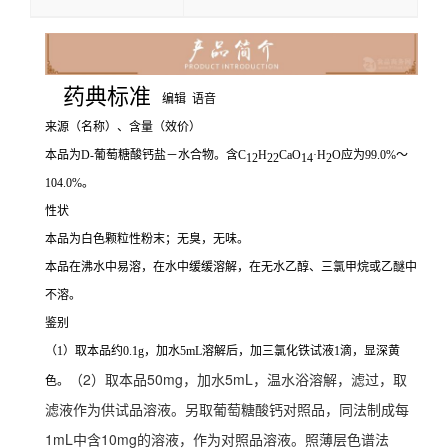
药典标准
编辑
语音
来源（名称）、含量（效价）
本品为D-葡萄糖酸钙盐－水合物。含C
H
CaO
·H
O应为99.0%～
12
22
14
2
104.0%。
性状
本品为白色颗粒性粉末；无臭，无味。
本品在沸水中易溶，在水中缓缓溶解，在无水乙醇、三氯甲烷或乙醚中
不溶。
鉴别
（1）取本品约0.1g，加水5mL溶解后，加三氯化铁试液1滴，显深黄
（2）取本品50mg，加水5mL，温水浴溶解，滤过，取
色。
滤液作为供试品溶液。另取葡萄糖酸钙对照品，同法制成每
1mL中含10mg的溶液，作为对照品溶液。照薄层色谱法