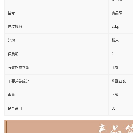
型号
食品级
25kg
包装规格
外观
粉末
2
保质期
有效物质含量
99％
主要营养成分
乳酸亚铁
含量
99％
是否进口
否