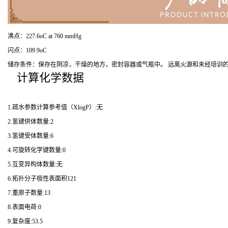
沸点：227.6oC at 760 mmHg
闪点：109.9oC
储存条件：保存在阴凉，干燥的地方，密封容器或气瓶中。 远离火源和未经培训的
计算化学数据
1.疏水参数计算参考值（XlogP）:无
2.氢键供体数量:2
3.氢键受体数量:6
4.可旋转化学键数量:0
5.互变异构体数量:无
6.拓扑分子极性表面积121
7.重原子数量:13
8.表面电荷:0
9.复杂度:53.5