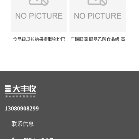
食品级瓜拉纳果提取物粉巴
广瑞胍源 胍基乙酸食品级 高
西瓜拉那咖啡因22%运动爆发
含量 营养增补强化氨基酸
力补充剂
13080908299
联系信息