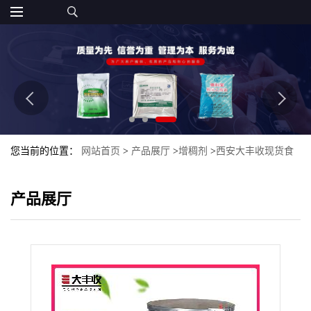
您当前的位置：
网站首页
>
产品展厅
>
增稠剂
>
西安大丰收现货食
品级 羧甲基纤维素钠CMC 增稠
产品展厅