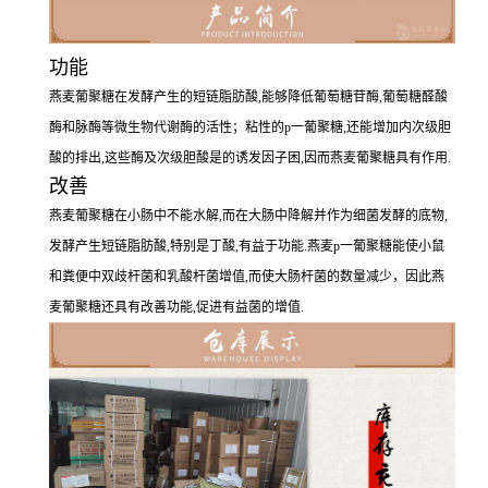
功能
燕麦葡聚糖在发酵产生的短链脂肪酸,能够降低葡萄糖苷酶,葡萄糖醛酸
酶和脉酶等微生物代谢酶的活性；粘性的p一葡聚糖,还能增加内次级胆
酸的排出,这些酶及次级胆酸是的诱发因子困,因而燕麦葡聚糖具有作用.
改善
燕麦葡聚糖在小肠中不能水解,而在大肠中降解并作为细菌发酵的底物,
发酵产生短链脂肪酸,特别是丁酸,有益于功能.燕麦p一葡聚糖能使小鼠
和粪便中双歧杆菌和乳酸杆菌增值,而使大肠杆菌的数量减少，因此燕
麦葡聚糖还具有改善功能,促进有益菌的增值.