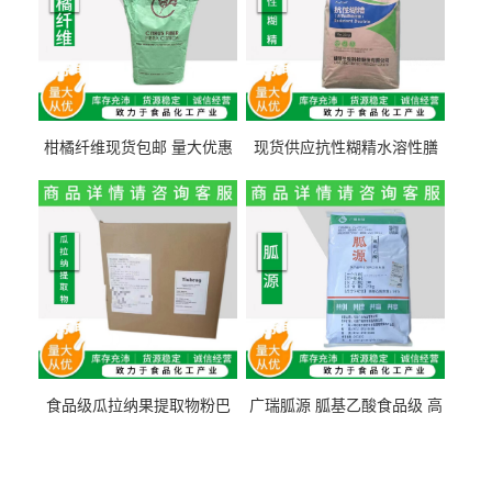
柑橘纤维现货包邮 量大优惠
现货供应抗性糊精水溶性膳
纤维素 柑橘粉 柑橘提取物
食纤维食品级代餐饱腹低热
量1kg包邮
食品级瓜拉纳果提取物粉巴
广瑞胍源 胍基乙酸食品级 高
西瓜拉那咖啡因22%运动爆发
含量 营养增补强化氨基酸
力补充剂