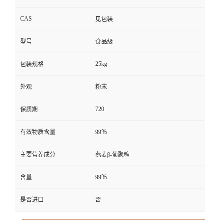
CAS
见包装
型号
食品级
25kg
包装规格
外观
粉末
720
保质期
有效物质含量
99％
主要营养成分
燕麦β-葡聚糖
含量
99％
是否进口
否