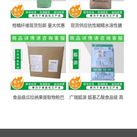
柑橘纤维现货包邮 量大优惠
现货供应抗性糊精水溶性膳
纤维素 柑橘粉 柑橘提取物
食纤维食品级代餐饱腹低热
量1kg包邮
食品级瓜拉纳果提取物粉巴
广瑞胍源 胍基乙酸食品级 高
西瓜拉那咖啡因22%运动爆发
含量 营养增补强化氨基酸
力补充剂