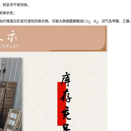
，则呈非牛顿流体。
和保水性；
血纤维蛋白形成可溶性的络合物。可被大肠细菌酵解成CO
、H
、沼气及甲酸、乙酸
2
2