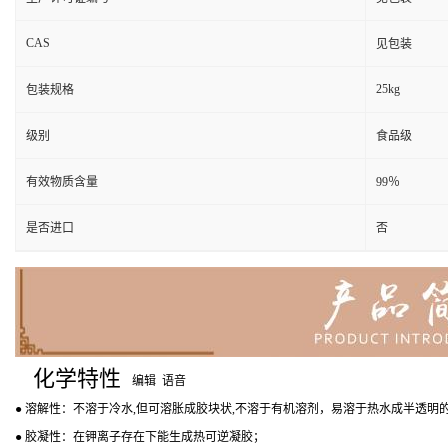
CAS
见包装
25kg
包装规格
级别
食品级
有效物质含量
99％
是否进口
否
化学特性
编辑
语音
● 溶解性：不溶于冷水,但可溶胀成胶块状,不溶于有机溶剂，易溶于热水成半透明
● 胶凝性：在钾离子存在下能生成热可逆凝胶；