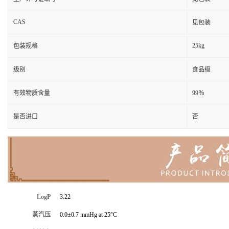
CAS
见包装
25kg
包装规格
级别
食品级
有效物质含量
99％
是否进口
否
LogP
3.22
蒸汽压
0.0±0.7 mmHg at 25°C