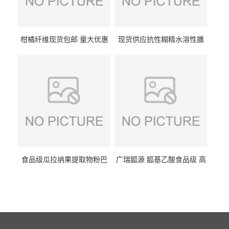
柑橘纤维现货包邮 量大优惠
现货供应抗性糊精水溶性膳
纤维素 柑橘粉 柑橘提取物
食纤维食品级代餐饱腹低热
量1kg包邮
食品级瓜拉纳果提取物粉巴
广瑞胍源 胍基乙酸食品级 高
西瓜拉那咖啡因22%运动爆发
含量 营养增补强化氨基酸
力补充剂