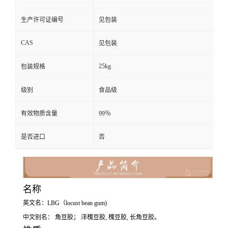
生产许可证编号
见包装
CAS
见包装
25kg
包装规格
级别
食品级
有效物质含量
99％
是否进口
否
名称
英文名：LBG（locust bean gum)
中文别名： 角豆胶； 洋槐豆胶, 槐豆胶, 长角豆胶。