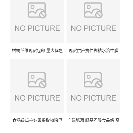
柑橘纤维现货包邮 量大优惠
现货供应抗性糊精水溶性膳
纤维素 柑橘粉 柑橘提取物
食纤维食品级代餐饱腹低热
量1kg包邮
食品级瓜拉纳果提取物粉巴
广瑞胍源 胍基乙酸食品级 高
西瓜拉那咖啡因22%运动爆发
含量 营养增补强化氨基酸