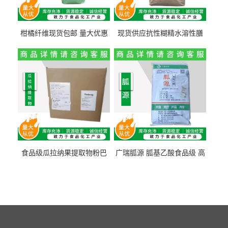
柑橘纤维现货包邮 量大优惠
现货供应抗性糊精水溶性膳
纤维素 柑橘粉 柑橘提取物
食纤维食品级代餐饱腹低热
量1kg包邮
食品级瓜拉纳果提取物粉巴
广瑞胍源 胍基乙酸食品级 高
西瓜拉那咖啡因22%运动爆发
含量 营养增补强化氨基酸
力补充剂