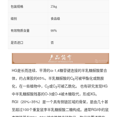
25kg
包装规格
级别
食品级
有效物质含量
99％
是否进口
否
HG是长而连续、平滑的
α
-1,4糖苷键连接的半乳糖醛酸聚合
体，约占果胶的65%，半乳糖醛酸的C
可被甲酯化或酰胺
6
化，在一些植物中，C
或C
可被乙酰化。 也有研究发现HG
2
3
中半乳糖醛酸残基的O-3或O-4被木糖取代，形成XG。
RGI（20%~35%）是一个具有侧链区域的骨架，是由几十甚
至超过100个重复鼠李半乳糖醛酸二糖构成。通常RGI中的鼠