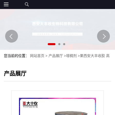
您当前的位置：
网站首页
>
产品展厅
>
增稠剂
>
果西安大丰收胶 高
脂果胶 1公斤起批 食品级 增稠剂
产品展厅