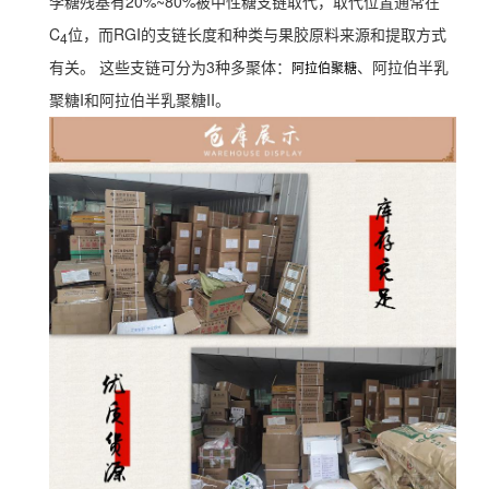
李糖残基有20%~80%被中性糖支链取代，取代位置通常在
C
位，而RGI的支链长度和种类与果胶原料来源和提取方式
4
有关。 这些支链可分为3种多聚体：
、阿拉伯半乳
阿拉伯聚糖
聚糖I和阿拉伯半乳聚糖II。