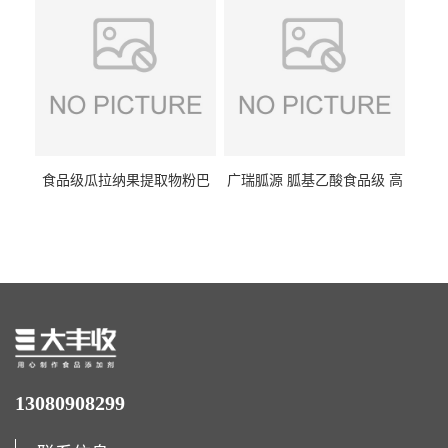
食品级瓜拉纳果提取物粉巴
广瑞胍源 胍基乙酸食品级 高
西瓜拉那咖啡因22%运动爆发
含量 营养增补强化氨基酸
力补充剂
13080908299