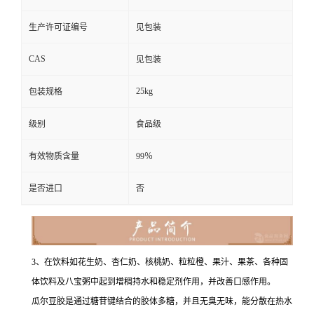
生产许可证编号
见包装
CAS
见包装
25kg
包装规格
级别
食品级
有效物质含量
99％
是否进口
否
3、在饮料如花生奶、杏仁奶、核桃奶、粒粒橙、果汁、果茶、各种固
体饮料及八宝粥中起到增稠持水和稳定剂作用，并改善口感作用。
瓜尔豆胶是通过糖苷键结合的胶体多糖，并且无臭无味，能分散在热水