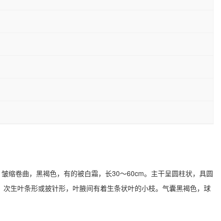
：皱缩卷曲，黑褐色，有的被白霜，长30～60cm。主干呈圆柱状，具圆
齿；次生叶条形或披针形，叶腋间有着生条状叶的小枝。气囊黑褐色，球