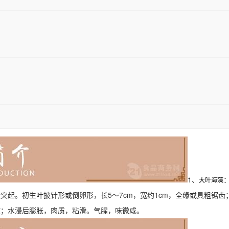
1、
大叶海藻
突起。初生叶披针形或倒卵形，长5～7cm，宽约1cm，全缘或具粗锯
软；水浸后膨胀，肉质，粘滑。气腥，味微咸。