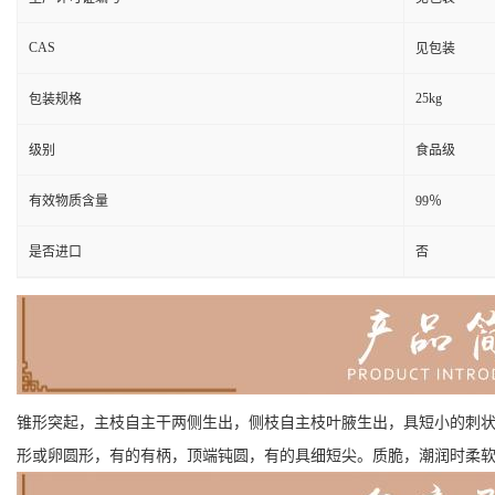
CAS
见包装
25kg
包装规格
级别
食品级
有效物质含量
99％
是否进口
否
锥形突起，主枝自主干两侧生出，侧枝自主枝叶腋生出，具短小的刺状
形或卵圆形，有的有柄，顶端钝圆，有的具细短尖。质脆，潮润时柔