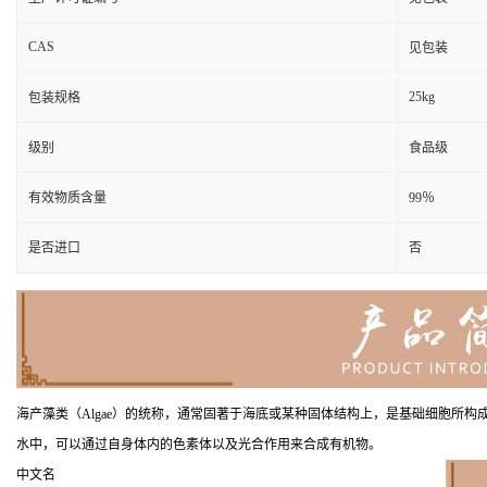
CAS
见包装
25kg
包装规格
级别
食品级
有效物质含量
99％
是否进口
否
海产藻类（Algae）的统称，通常固著于海底或某种固体结构上，是基础细胞
水中，可以通过自身体内的色素体以及光合作用来合成有机物。
中文名