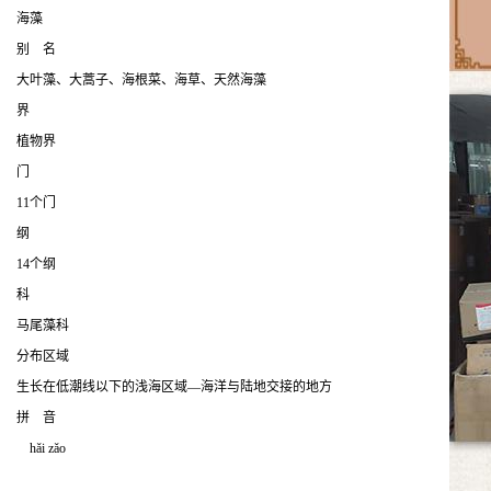
海藻
别 名
大叶藻、大蒿子、海根菜、海草、天然海藻
界
植物界
门
11个门
纲
14个纲
科
马尾藻科
分布区域
生长在低潮线以下的浅海区域—海洋与陆地交接的地方
拼 音
hǎi zǎo