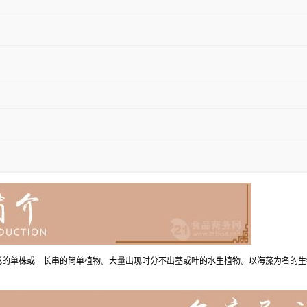
所构成的单株或一长串的简单植物。大量出现时分不出茎或叶的水生植物。以海藻为名的