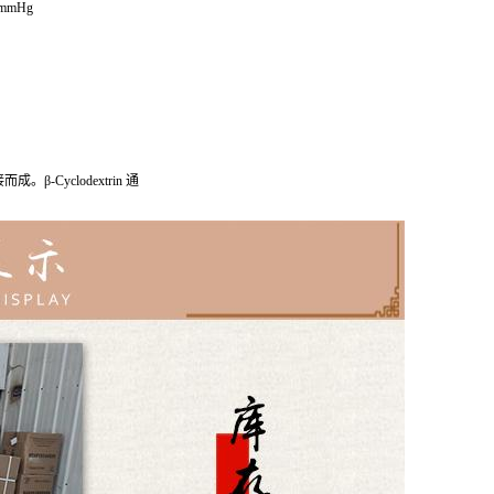
0 mmHg
。β-Cyclodextrin 通