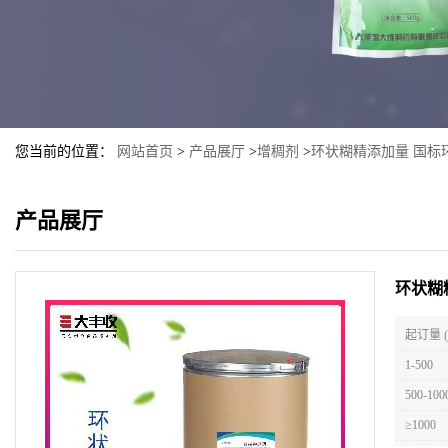
您当前的位置：
网站首页
>
产品展厅
>
增稠剂
>
环状糊精添加量 国标
产品展厅
环状糊
起订量 
1-500
500-100
≥1000