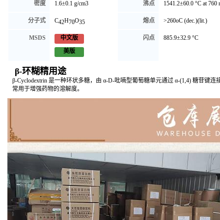
密度
1.6±0.1 g/cm3
沸点
1541.2±60.0 °C at 76
分子式
C
H
O
熔点
>260oC (dec.)(lit.)
42
70
35
MSDS
闪点
885.9±32.9 °C
中文版
美版
β-环糊精用途
β-Cyclodextrin 是一种环状多糖，由 α-D-吡喃型葡萄糖单元通过 α-(1,4) 糖苷键连接而成
常用于增强药物的溶解度。