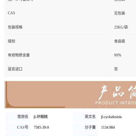
CAS
见包装
包装规格
25KG/袋
级别
食品级
有效物质含量
99％
是否进口
否
常用名
β-环糊精
英文名
β-cyclodextrin
CAS号
7585-39-9
分子量
1134.984