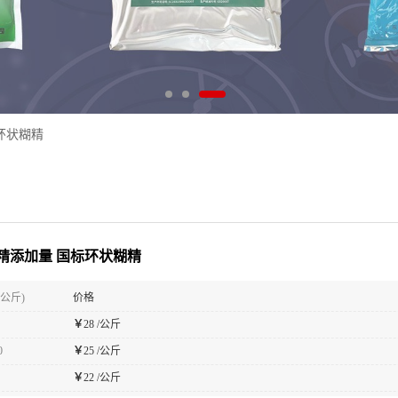
环状糊精
精添加量 国标环状糊精
(公斤)
价格
￥
28 /公斤
0
￥
25 /公斤
￥
22 /公斤