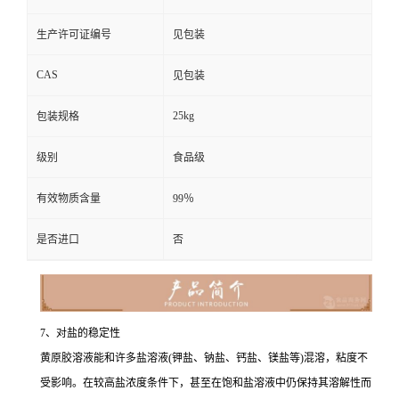
生产许可证编号
见包装
CAS
见包装
25kg
包装规格
级别
食品级
有效物质含量
99％
是否进口
否
7、对盐的稳定性
黄原胶溶液能和许多盐溶液(钾盐、钠盐、钙盐、镁盐等)混溶，粘度不
受影响。在较高盐浓度条件下，甚至在饱和盐溶液中仍保持其溶解性而