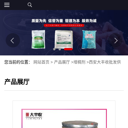
您当前的位置：
网站首页
>
产品展厅
>
增稠剂
>
西安大丰收批发供
应 食品级增稠剂 量大从优 黄原胶
产品展厅