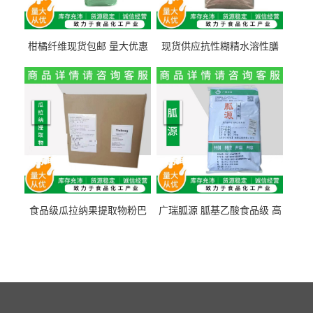
柑橘纤维现货包邮 量大优惠
现货供应抗性糊精水溶性膳
纤维素 柑橘粉 柑橘提取物
食纤维食品级代餐饱腹低热
量1kg包邮
食品级瓜拉纳果提取物粉巴
广瑞胍源 胍基乙酸食品级 高
西瓜拉那咖啡因22%运动爆发
含量 营养增补强化氨基酸
力补充剂