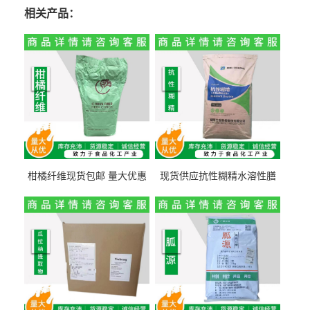
相关产品：
柑橘纤维现货包邮 量大优惠
现货供应抗性糊精水溶性膳
纤维素 柑橘粉 柑橘提取物
食纤维食品级代餐饱腹低热
量1kg包邮