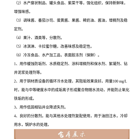
（2）水产糜状制品、罐头食品、紫菜干等，强化组织，保持新鲜味，
增强味感。
（3）调味酱、番茄沙司、蛋黄酱、果酱、稀奶油、酱油，增稠剂及稳
定剂。
（4）果汁、酒类等，分散剂。
（5）冰淇淋、卡拉蜜尔糖，改善味感及稳定性。
（6）冷冻食品、水产加工品，表面胶冻剂（保鲜）。
1、用作缓蚀防垢剂、水质稳定剂、涂料增稠剂和保水剂、絮凝剂、钻
井泥浆处理剂等。
2、用于铜材质设备的循环冷水处理，其阻垢效果良好。用量100 mg/L
时，能与中等硬度水中的成垢离子形成鳌合物随水流动，并能防止氧化
铁垢的形成。
3、用作低固相钻井业降滤失剂。
4、良好的分散剂。能与其他水处理剂复配使用，用于油田注水，冷却
用水，锅炉水的处理。