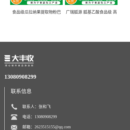
食品级瓜拉纳果提取物粉巴
广瑞胍源 胍基乙酸食品级 高
西瓜拉那咖啡因22%运动爆发
含量 营养增补强化氨基酸
力补充剂
13080908299
联系信息
联系人：张和飞
电话：13080908299
邮箱：
2623515155@qq.com