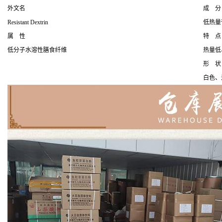
外文名
成 分
Resistant Dextrin
低热量
属 性
特 点
低分子水溶性膳食纤维
热量低
形 状
白色、