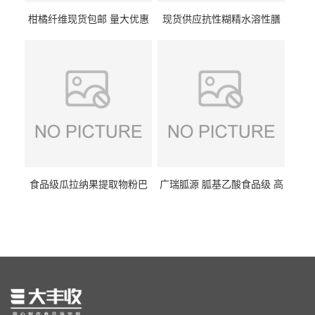
柑橘纤维现货包邮 量大优惠
现货供应抗性糊精水溶性膳
纤维素 柑橘粉 柑橘提取物
食纤维食品级代餐饱腹低热
量1kg包邮
食品级瓜拉纳果提取物粉巴
广瑞胍源 胍基乙酸食品级 高
西瓜拉那咖啡因22%运动爆发
含量 营养增补强化氨基酸
力补充剂