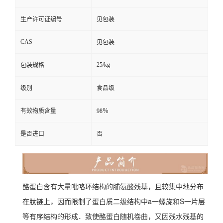
生产许可证编号
见包装
CAS
见包装
25/kg
包装规格
级别
食品级
有效物质含量
98％
是否进口
否
酪蛋白含有大量吡咯环结构的脯氨酸残基，且较集中地分布
在肽链上，因而限制了蛋白质二级结构中a一螺旋和S一片层
等有序结构的形成．致使酪蛋白随机卷曲，又因残水残基的