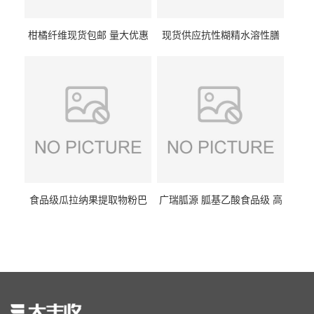
柑橘纤维现货包邮 量大优惠
现货供应抗性糊精水溶性膳
纤维素 柑橘粉 柑橘提取物
食纤维食品级代餐饱腹低热
量1kg包邮
食品级瓜拉纳果提取物粉巴
广瑞胍源 胍基乙酸食品级 高
西瓜拉那咖啡因22%运动爆发
含量 营养增补强化氨基酸
力补充剂