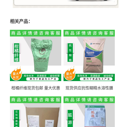
相关产品：
柑橘纤维现货包邮 量大优惠
现货供应抗性糊精水溶性膳
纤维素 柑橘粉 柑橘提取物
食纤维食品级代餐饱腹低热
量1kg包邮