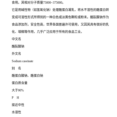
食用。其相对分子质量75000~375000。
它是用碱性物（如氢氧化钠）处理酪蛋白凝乳，将水不溶性的酪蛋白转
变成可溶性形式所得到的一种白色或淡黄色颗粒或粉末。酪朊酸钠作为
食品添加剂，安全性高，世界各国普遍许可使用，又因其具有很好的乳
化、增稠等作用，几乎广泛应用于所有的食品工业。
中文名
酪朊酸钠
外文名
Sodium caseinate
别 名
酪蛋白酸钠、酪蛋白钠
蛋白质含量
大于90%
P H
接近中性
水溶性