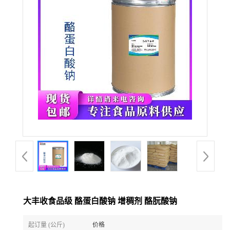
大丰收食品级 酪蛋白酸钠 增稠剂 酪朊酸钠
起订量 (公斤)
价格