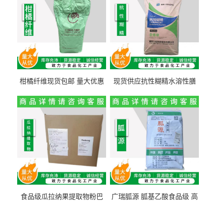
柑橘纤维现货包邮 量大优惠
现货供应抗性糊精水溶性膳
纤维素 柑橘粉 柑橘提取物
食纤维食品级代餐饱腹低热
量1kg包邮
食品级瓜拉纳果提取物粉巴
广瑞胍源 胍基乙酸食品级 高
西瓜拉那咖啡因22%运动爆发
含量 营养增补强化氨基酸