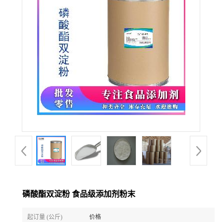
磷酸酯双淀粉 食品级添加剂粉末
起订量 (公斤)
价格