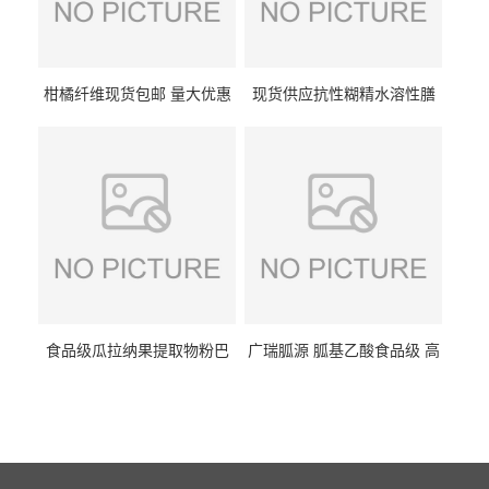
柑橘纤维现货包邮 量大优惠
现货供应抗性糊精水溶性膳
纤维素 柑橘粉 柑橘提取物
食纤维食品级代餐饱腹低热
量1kg包邮
食品级瓜拉纳果提取物粉巴
广瑞胍源 胍基乙酸食品级 高
西瓜拉那咖啡因22%运动爆发
含量 营养增补强化氨基酸
力补充剂