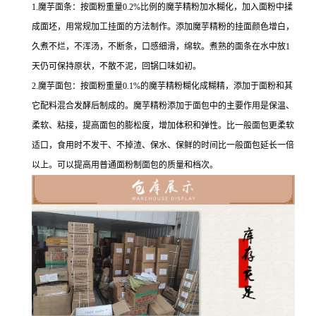
1.魔芋面条：按面粉重量0.2%比例的魔芋精粉加水糊化，加入面粉中揉
成面坯，用常规加工挂面的方法制作。添加魔芋精粉的挂面颜色增白，
久煮不烂，不浑汤，不断条，口感细滑，绵软。煮熟的面条在水中放1
天仍可保持原状，不散不泥，回锅口味如初。
2.魔芋面包：按面粉重量0.1%的魔芋精粉糊化成糊精，添加于面粉和其
它配料混合发酵后制成的。魔芋精粉添加于面包中的主要作用是保温、
柔软、粘接，提高面包的膨松度，增加体积和弹性。比一般面包更柔软
适口，食用时不发干、不掉渣、保水、保鲜的时间比一般面包延长一倍
以上。可以提高用普通面粉制面包的质量和档次。