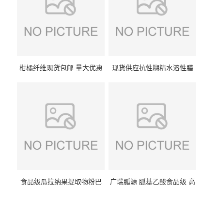
柑橘纤维现货包邮 量大优惠
现货供应抗性糊精水溶性膳
纤维素 柑橘粉 柑橘提取物
食纤维食品级代餐饱腹低热
量1kg包邮
食品级瓜拉纳果提取物粉巴
广瑞胍源 胍基乙酸食品级 高
西瓜拉那咖啡因22%运动爆发
含量 营养增补强化氨基酸
力补充剂