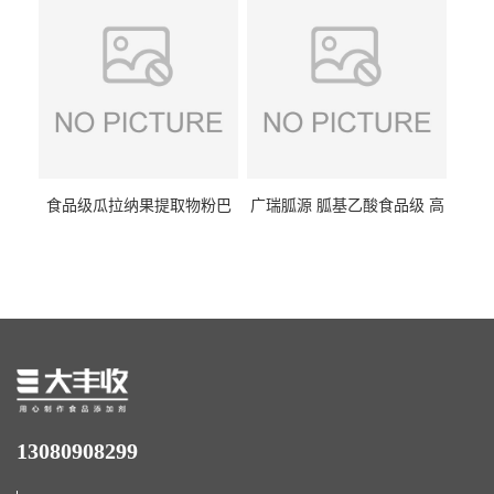
量1kg包邮
食品级瓜拉纳果提取物粉巴
广瑞胍源 胍基乙酸食品级 高
西瓜拉那咖啡因22%运动爆发
含量 营养增补强化氨基酸
力补充剂
13080908299