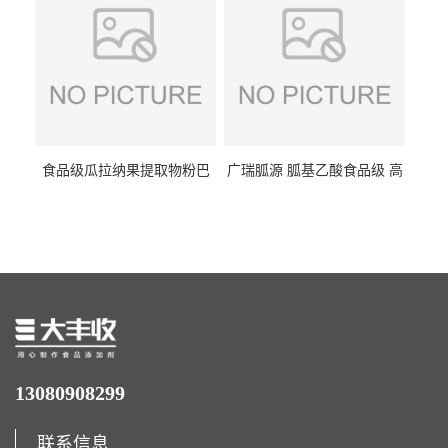
食品级瓜拉纳果提取物粉巴
广瑞胍源 胍基乙酸食品级 高
西瓜拉那咖啡因22%运动爆发
含量 营养增补强化氨基酸
力补充剂
13080908299
联系信息