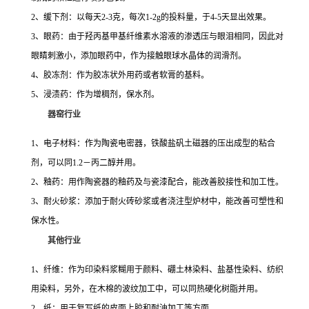
2、缓下剂：以每天2-3克，每次1-2g的投料量，于4-5天显出效果。
3、眼药：由于羟丙基甲基纤维素水溶液的渗透压与眼泪相同，因此对
眼睛刺激小，添加眼药中，作为接触眼球水晶体的润滑剂。
4、胶冻剂：作为胶冻状外用药或者软膏的基料。
5、浸渍药：作为增稠剂，保水剂。
器窑行业
1、电子材料：作为陶瓷电密器，铁酸盐矾土磁器的压出成型的粘合
剂，可以同1.2－丙二醇并用。
2、釉药：用作陶瓷器的釉药及与瓷漆配合，能改善胶接性和加工性。
3、耐火砂浆：添加于耐火砖砂浆或者浇注型炉材中，能改善可塑性和
保水性。
其他行业
1、纤维：作为印染料浆糊用于颜料、硼土林染料、盐基性染料、纺织
用染料，另外，在木棉的波纹加工中，可以同热硬化树脂并用。
2、纸：用于复写纸的皮面上胶和耐油加工等方面。