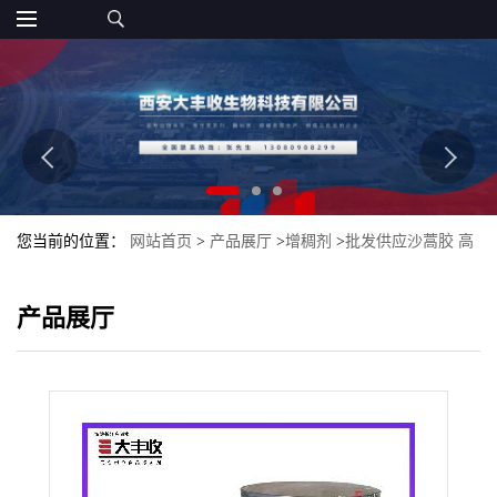
您当前的位置：
网站首页
>
产品展厅
>
增稠剂
>
批发供应沙蒿胶 高
粘度 增筋 增韧 增稠剂
产品展厅