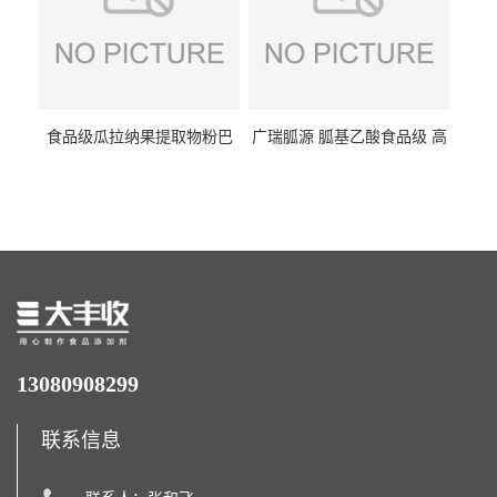
食品级瓜拉纳果提取物粉巴
广瑞胍源 胍基乙酸食品级 高
西瓜拉那咖啡因22%运动爆发
含量 营养增补强化氨基酸
力补充剂
13080908299
联系信息