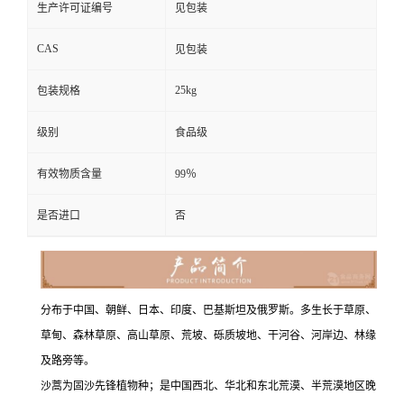
生产许可证编号
见包装
CAS
见包装
25kg
包装规格
级别
食品级
有效物质含量
99％
是否进口
否
分布于中国、朝鲜、日本、印度、巴基斯坦及俄罗斯。多生长于草原、
草甸、森林草原、高山草原、荒坡、砾质坡地、干河谷、河岸边、林缘
及路旁等。
沙蒿为固沙先锋植物种；是中国西北、华北和东北荒漠、半荒漠地区晚