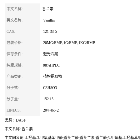
中文名称:
香兰素
英文名称:
Vanillin
CAS:
121-33-5
包装价格:
20MG/RMB;1G/RMB;1KG/RMB
保存条件:
避光冷藏
纯度规格:
98%HPLC
产品类别:
植物提取物
分子式:
C8H8O3
分子量:
152.15
EINECS:
204-465-2
品牌：DASF
中文名称: 香兰素
中文同义词: 4-羟基-3-甲氧基苯甲醛;香荚兰醛;香荚兰素;香兰醛;3-甲氧基-4-羟基苯