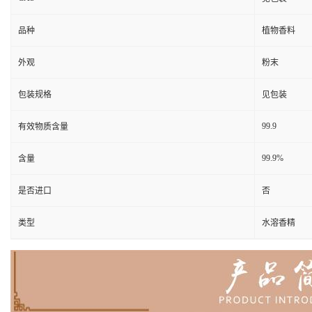
品种
植物香料
外观
粉末
包装规格
见包装
99.9
有效物质含量
99.9%
含量
是否进口
否
类型
水溶香精