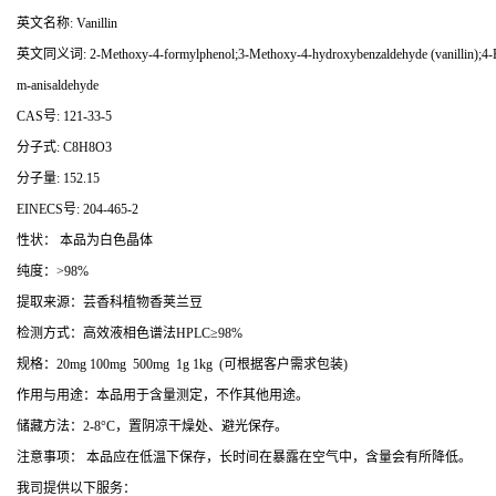
英文名称: Vanillin
英文同义词: 2-Methoxy-4-formylphenol;3-Methoxy-4-hydroxybenzaldehyde (vanillin);4-For
m-anisaldehyde
CAS号: 121-33-5
分子式: C8H8O3
分子量: 152.15
EINECS号: 204-465-2
性状： 本品为白色晶体
纯度：>98%
提取来源：芸香科植物香荚兰豆
检测方式：高效液相色谱法HPLC≥98%
规格：20mg 100mg 500mg 1g 1kg (可根据客户需求包装)
作用与用途：本品用于含量测定，不作其他用途。
储藏方法：2-8°C，置阴凉干燥处、避光保存。
注意事项： 本品应在低温下保存，长时间在暴露在空气中，含量会有所降低。
我司提供以下服务：