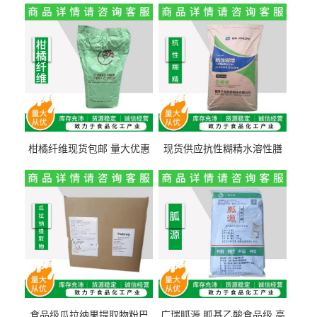
柑橘纤维现货包邮 量大优惠
现货供应抗性糊精水溶性膳
纤维素 柑橘粉 柑橘提取物
食纤维食品级代餐饱腹低热
量1kg包邮
食品级瓜拉纳果提取物粉巴
广瑞胍源 胍基乙酸食品级 高