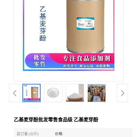
乙基麦芽酚批发零售食品级 乙基麦芽酚
起订量 (公斤)
价格