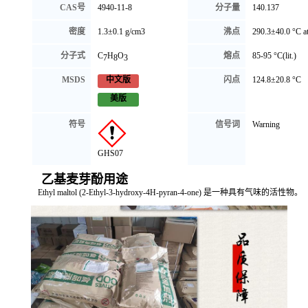
CAS号
4940-11-8
分子量
140.137
密度
1.3±0.1 g/cm3
沸点
290.3±40.0 °C 
分子式
C
H
O
熔点
85-95 °C(lit.)
7
8
3
MSDS
闪点
124.8±20.8 °C
中文版
美版
符号
信号词
Warning
GHS07
乙基麦芽酚用途
Ethyl maltol (2-Ethyl-3-hydroxy-4H-pyran-4-one) 是一种具有气味的活性物。