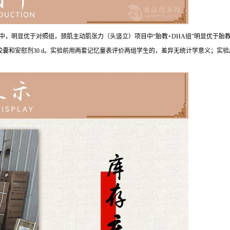
测评中，明显优于对照组，颈肌主动肌张力（头竖立）项目中“胎教+DHA组”明显优于
胶囊和安慰剂30 d。实验前用两套记忆量表评价两组学生的，差异无统计学意义；