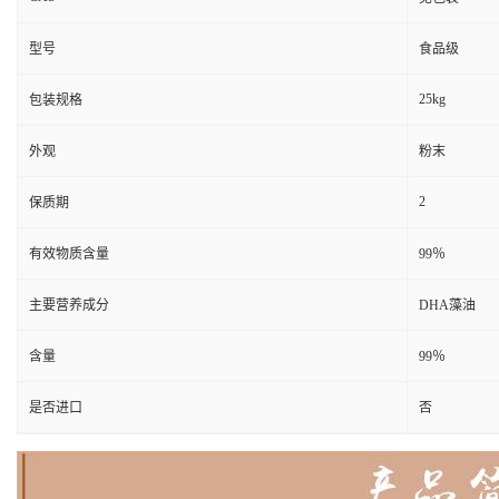
型号
食品级
25kg
包装规格
外观
粉末
2
保质期
有效物质含量
99％
主要营养成分
DHA藻油
含量
99％
是否进口
否