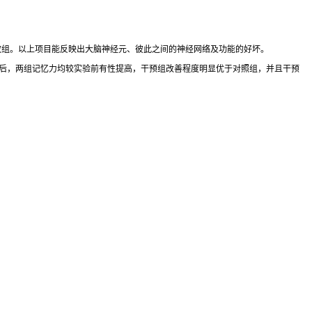
胎教组。以上项目能反映出大脑神经元、彼此之间的神经网络及功能的好坏。
实验后，两组记忆力均较实验前有性提高，干预组改善程度明显优于对照组，并且干预