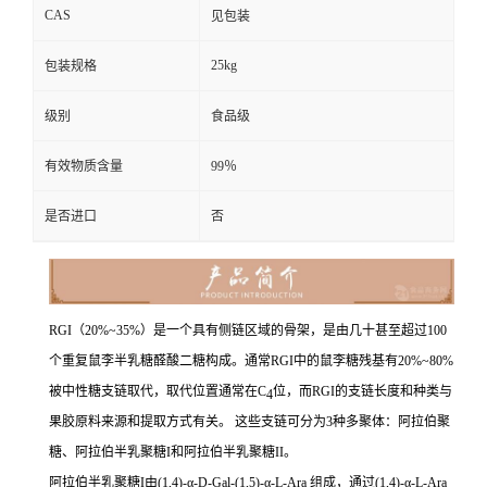
CAS
见包装
25kg
包装规格
级别
食品级
有效物质含量
99％
是否进口
否
RGI（20%~35%）是一个具有侧链区域的骨架，是由几十甚至超过100
个重复鼠李半乳糖醛酸二糖构成。通常RGI中的鼠李糖残基有20%~80%
被中性糖支链取代，取代位置通常在C
位，而RGI的支链长度和种类与
4
果胶原料来源和提取方式有关。 这些支链可分为3种多聚体：阿拉伯聚
糖、阿拉伯半乳聚糖I和阿拉伯半乳聚糖II。
阿拉伯半乳聚糖I由(1,4)-α-D-Gal-(1,5)-α-L-Ara 组成，通过(1,4)-
α
-L-Ara