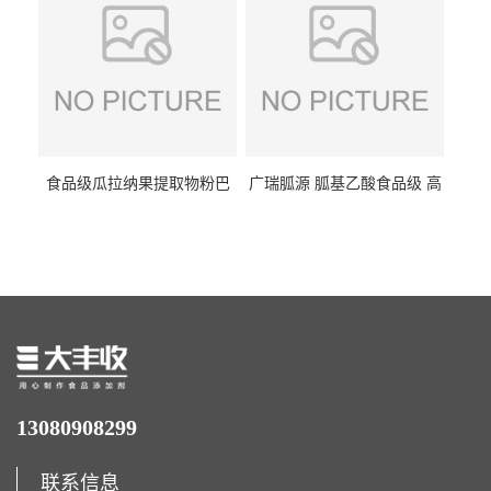
食品级瓜拉纳果提取物粉巴
广瑞胍源 胍基乙酸食品级 高
西瓜拉那咖啡因22%运动爆发
含量 营养增补强化氨基酸
力补充剂
13080908299
联系信息