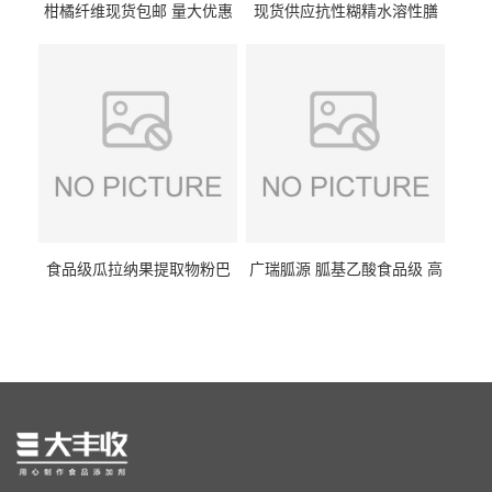
柑橘纤维现货包邮 量大优惠
现货供应抗性糊精水溶性膳
纤维素 柑橘粉 柑橘提取物
食纤维食品级代餐饱腹低热
量1kg包邮
食品级瓜拉纳果提取物粉巴
广瑞胍源 胍基乙酸食品级 高
西瓜拉那咖啡因22%运动爆发
含量 营养增补强化氨基酸
力补充剂