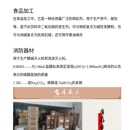
食品加工
在食品加工中，它是一种应用最广泛的疏松剂，用于生产饼干、面包
等，是汽水饮料中二氧化碳的发生剂；可与明矾复合为碱性发酵粉，也
可与纯碱复合为民用石碱；还可用作黄油保存
消防器材
用于生产酸碱灭火机和泡沫灭火机。
0.08401——与1.00mL盐酸标准滴定溶液[
c
(HCI)=1.000mol/L]相当的以克
表示的碳酸氢钠的质量
1.585——把Na
CO
，换算成 NaHCO
的系数
2
3
3