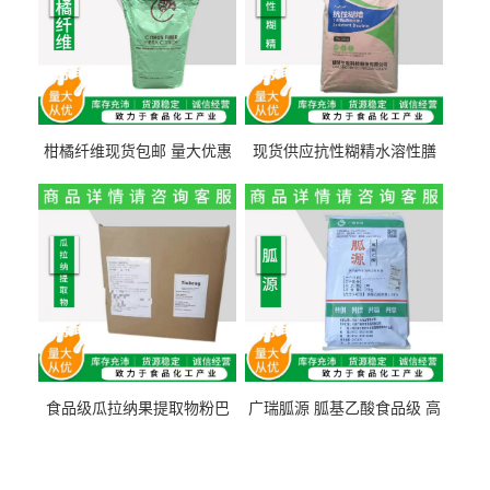
柑橘纤维现货包邮 量大优惠
现货供应抗性糊精水溶性膳
纤维素 柑橘粉 柑橘提取物
食纤维食品级代餐饱腹低热
量1kg包邮
食品级瓜拉纳果提取物粉巴
广瑞胍源 胍基乙酸食品级 高
西瓜拉那咖啡因22%运动爆发
含量 营养增补强化氨基酸
力补充剂