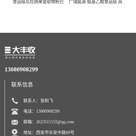
食品级瓜拉纳果提取物粉巴
广瑞胍源 胍基乙酸食品级 高
西瓜拉那咖啡因22%运动爆发
含量 营养增补强化氨基酸
力补充剂
13080908299
联系信息
联系人：张和飞
电话：13080908299
邮箱：
2623515155@qq.com
地址：西安市长安中路88号