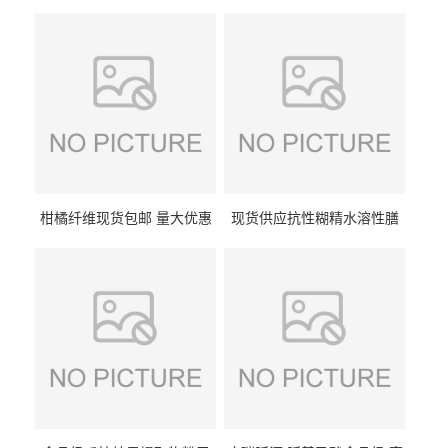
柑橘纤维现货包邮 量大优惠
现货供应抗性糊精水溶性膳
纤维素 柑橘粉 柑橘提取物
食纤维食品级代餐饱腹低热
量1kg包邮