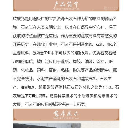
碳酸钙是用途极广的宝贵资源石灰石作为矿物原料的商品名
称。石灰岩在人类文明史上，以其在自然界中分布广、易于
获取的特点而被广泛应用。作为重要的建筑材料有着悠久的
开采历史，在现代工业中，石灰石是制造
、
、
的
水泥
石灰
电石
主要原料，是
中不可缺少的
，优质石灰石经
冶金工业
熔剂灰岩
超细粉磨后，被广泛应用于造纸、橡胶、油漆、涂料、医
药、化妆品、饲料、密封、粘结、抛光等产品的制造中。据
不完全统计，水泥生产消耗的石灰石和建筑
、石灰生
石料
产、
，超细碳酸钙消耗石灰石的总和之比为1∶3。石
冶金熔剂
灰岩是
，随着科学技术的不断进步和纳米技术的
不可再生资源
发展，石灰石的应用领域还将进一步拓宽。