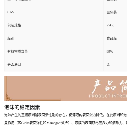
CAS
见包装
25kg
包装规格
级别
食品级
有效物质含量
99％
是否进口
否
泡沫的稳定因素
泡沫产生的直接原因是表面活性剂的存在，使溶液的表面张力降低，在此原因和泡
复作用（即Gibbs表面弹性和Marangoni效应）、液膜的表面双电层斥力