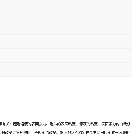
素有关：起泡溶液的表面张力、泡沫的表面粘度、溶液的粘度、表面张力的自我修
种因素的改变会使其他的一些因素也改变。影响泡沫的稳定性最主要的因素就是液膜的