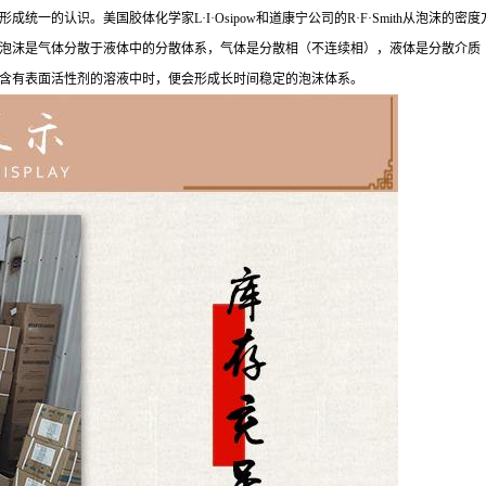
一的认识。美国胶体化学家L·I·Osipow和道康宁公司的R·F·Smith从泡沫
泡沫是气体分散于液体中的分散体系，气体是分散相（不连续相），液体是分散介质
含有表面活性剂的溶液中时，便会形成长时间稳定的泡沫体系。