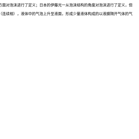
的密度方面对泡沫进行了定义；日本的伊藤光一从泡沫结构的角度对泡沫进行了定义，但
（连续相），液体中的气泡上升至液面，形成少量液体构成的以液膜隔开气体的气