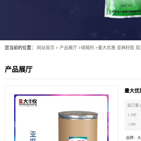
您当前的位置：
网站首页
>
产品展厅
>
增稠剂
>
量大优惠 亚麻籽胶 现
产品展厅
量大优
起订量 
1-100
≥100
品牌：
大