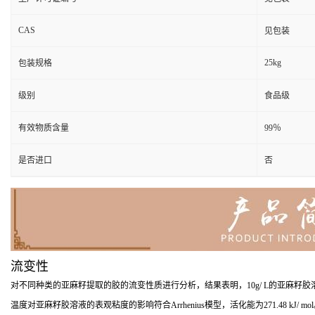
CAS
见包装
25kg
包装规格
级别
食品级
有效物质含量
99％
是否进口
否
流变性
对不同种类的亚麻籽提取的胶的流变性质进行分析，结果表明，10g/ L的亚麻籽胶溶液的
温度对亚麻籽胶溶液的表观粘度的影响符合Arrhenius模型，活化能为271.48