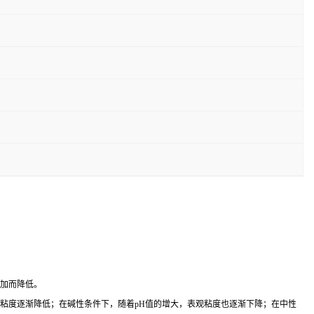
增加而降低。
降低，表观粘度逐渐降低；在碱性条件下，随着pH值的增大，表观粘度也逐渐下降；在中性