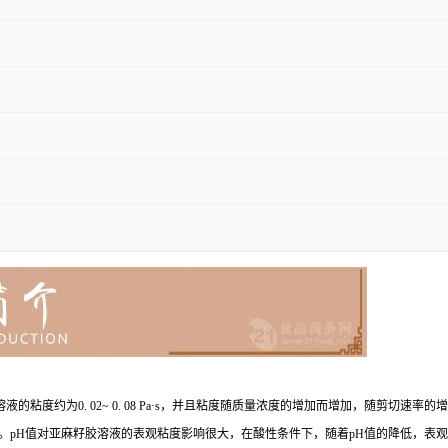
粘度约为0. 02~ 0. 08 Pa·s，并且粘度随质量浓度的增加而增加，随剪切速率的
 kJ/ mol。pH值对亚麻籽胶溶液的表观粘度影响很大，在酸性条件下，随着pH值的