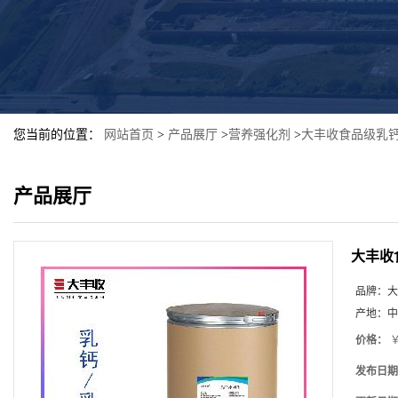
您当前的位置：
网站首页
>
产品展厅
>
营养强化剂
>
大丰收食品级乳钙
产品展厅
大丰收
品牌：
大
产地：
中
价格：
￥
发布日期