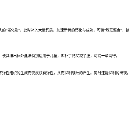
的“催化剂”，此时补入大量钙质，加速新骨的钙化与成熟，可谓“珠联璧合”，孩
，使其排出体外此法特别适用于儿童，即补了钙又减了肥，可谓一举两得。
下弹性组织的生成而使皮肤有弹性，从而抑制皱纹的产生。同时还能抑制的出现。