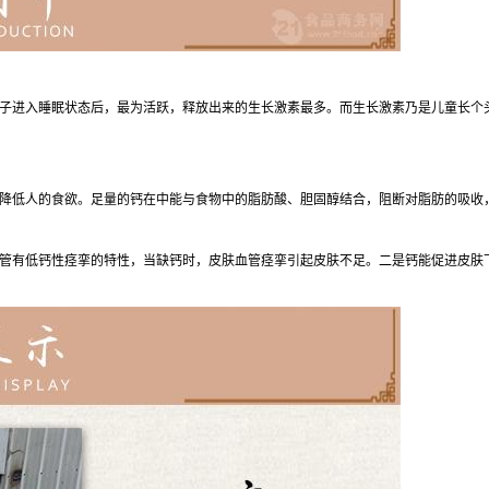
子进入睡眠状态后，最为活跃，释放出来的生长激素最多。而生长激素乃是儿童长个头
降低人的食欲。足量的钙在中能与食物中的脂肪酸、胆固醇结合，阻断对脂肪的吸收
管有低钙性痉挛的特性，当缺钙时，皮肤血管痉挛引起皮肤不足。二是钙能促进皮肤