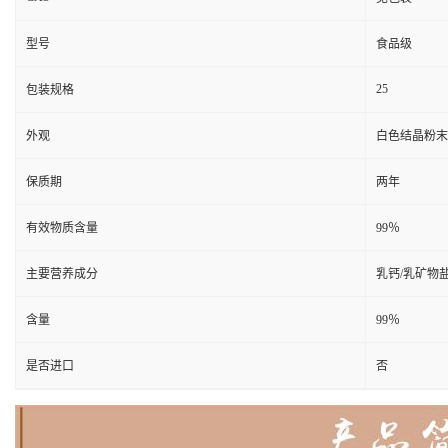
型号
食品级
25
包装规格
外观
白色结晶粉末
保质期
两年
有效物质含量
99％
主要营养成分
乳钙/乳矿物
含量
99％
是否进口
否