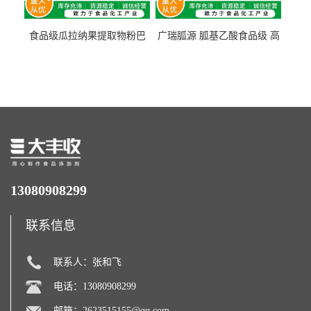
食品级瓜拉纳果提取物粉巴
广瑞胍源 胍基乙酸食品级 高
西瓜拉那咖啡因22%运动爆发
含量 营养增补强化氨基酸
力补充剂
13080908299
联系信息
联系人：张和飞
电话：13080908299
邮箱：
2623515155@qq.com