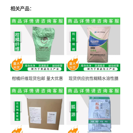
相关产品：
柑橘纤维现货包邮 量大优惠
现货供应抗性糊精水溶性膳
纤维素 柑橘粉 柑橘提取物
食纤维食品级代餐饱腹低热
量1kg包邮