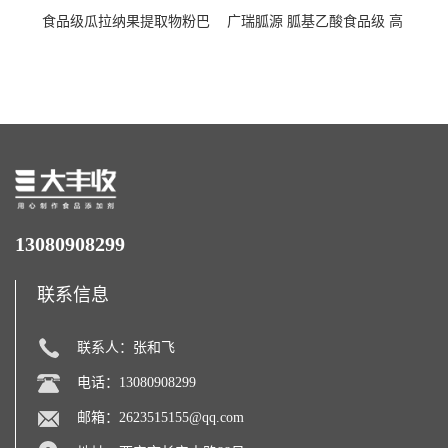
食品级瓜拉纳果提取物粉巴
广瑞胍源 胍基乙酸食品级 高
西瓜拉那咖啡因22%运动爆发
含量 营养增补强化氨基酸
力补充剂
13080908299
联系信息
联系人：张和飞
电话：13080908299
邮箱：
2623515155@qq.com