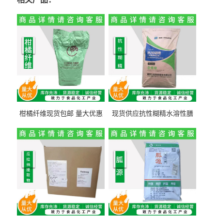
柑橘纤维现货包邮 量大优惠
现货供应抗性糊精水溶性膳
纤维素 柑橘粉 柑橘提取物
食纤维食品级代餐饱腹低热
量1kg包邮