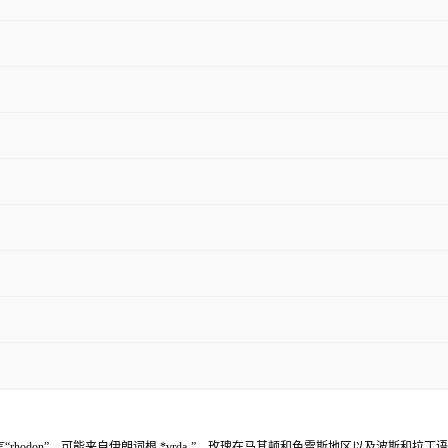
odon”，可能来自伊朗词根 *vrda-”。玫瑰在马其顿和色雷斯地区以及波斯和拉丁语及