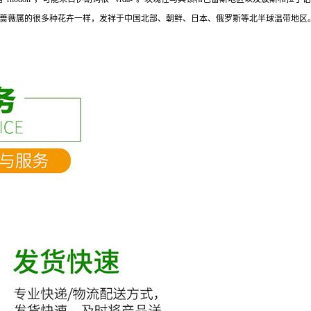
蔷薇属的很多种花卉一样，发祥于中国北部、朝鲜、日本、俄罗斯等北半球温带地区