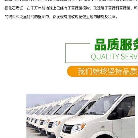
据化石考证，在千万年前地球上已经有了蔷薇属植物。玫瑰属于蔷薇科蔷薇属，和
的钱币和克里特岛的壁画中，都发现有用玫瑰花做主题的雕刻及绘画。