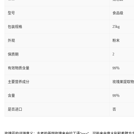
型号
食品级
25kg
包装规格
外观
粉末
2
保质期
有效物质含量
99％
主要营养成分
玫瑰果提取物
含量
99％
是否进口
否
玫瑰花的词源意义：古老的英国玫瑰来自拉丁语“rosa”，可能来自意大利和希腊方言“rh