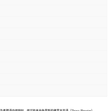
希腊语中很特别，很可能来自色雷斯的佛里吉亚语（Thraco-Phrygian）。