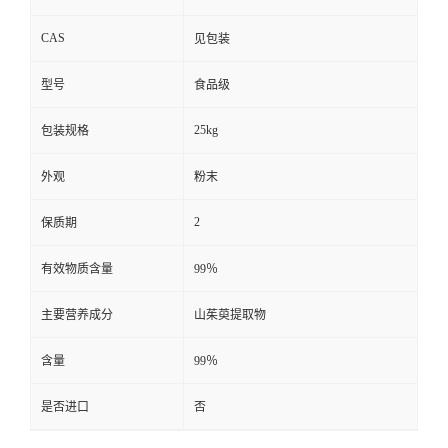
CAS
见包装
型号
食品级
25kg
包装规格
外观
粉末
2
保质期
有效物质含量
99％
主要营养成分
山茱萸提取物
含量
99％
是否进口
否