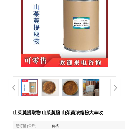
山茱萸提取物 山茱萸粉 山茱萸浓缩粉大丰收
起订量 (公斤)
价格