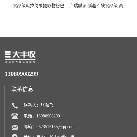
食品级瓜拉纳果提取物粉巴
广瑞胍源 胍基乙酸食品级 高
西瓜拉那咖啡因22%运动爆发
含量 营养增补强化氨基酸
力补充剂
13080908299
联系信息
联系人：张和飞
电话：13080908299
邮箱：
2623515155@qq.com