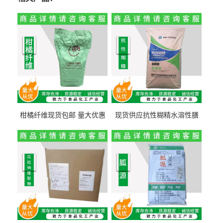
柑橘纤维现货包邮 量大优惠
现货供应抗性糊精水溶性膳
纤维素 柑橘粉 柑橘提取物
食纤维食品级代餐饱腹低热
量1kg包邮