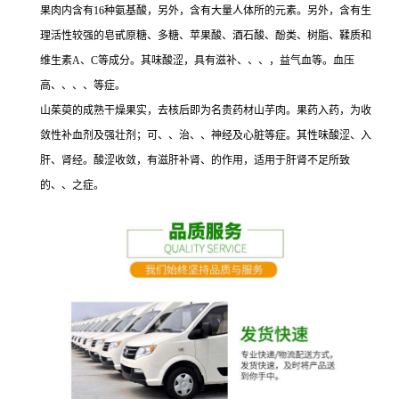
果肉内含有16种氨基酸，另外，含有大量人体所的元素。另外，含有生
理活性较强的皂甙原糖、多糖、苹果酸、酒石酸、酚类、树脂、鞣质和
维生素A、C等成分。其味酸涩，具有滋补、、、，益气血等。血压
高、、、、等症。
山茱萸的成熟干燥果实，去核后即为名贵药材山芋肉。果药入药，为收
敛性补血剂及强壮剂；可、、治、、神经及心脏等症。其性味酸涩、入
肝、肾经。酸涩收敛，有滋肝补肾、的作用，适用于肝肾不足所致
的、、之症。