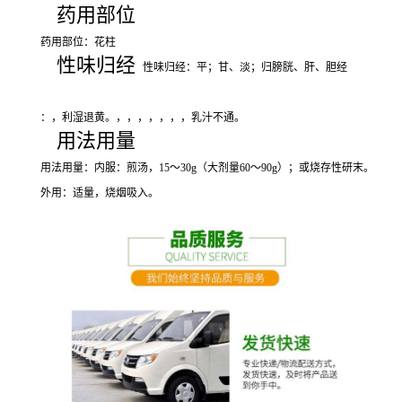
药用部位
药用部位：花柱
性味归经
性味归经：平；甘、淡；归膀胱、肝、胆经
：，利湿退黄。，，，，，，，乳汁不通。
用法用量
用法用量：内服：煎汤，15～30g（大剂量60～90g）；或烧存性研末。
外用：适量，烧烟吸入。