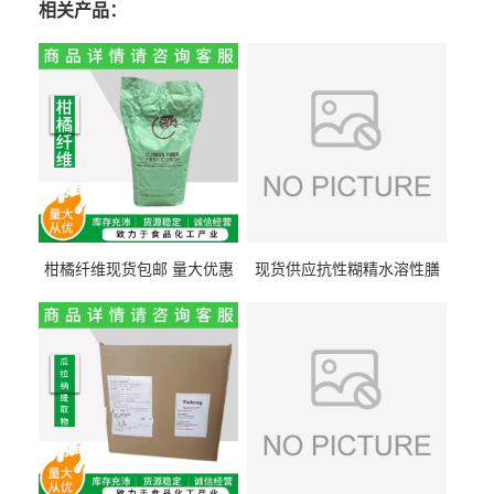
相关产品：
柑橘纤维现货包邮 量大优惠
现货供应抗性糊精水溶性膳
纤维素 柑橘粉 柑橘提取物
食纤维食品级代餐饱腹低热
量1kg包邮