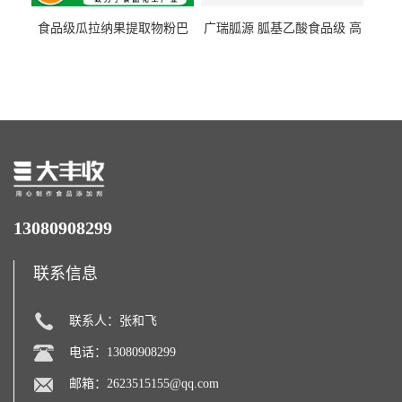
食品级瓜拉纳果提取物粉巴
广瑞胍源 胍基乙酸食品级 高
西瓜拉那咖啡因22%运动爆发
含量 营养增补强化氨基酸
力补充剂
13080908299
联系信息
联系人：张和飞
电话：13080908299
邮箱：
2623515155@qq.com