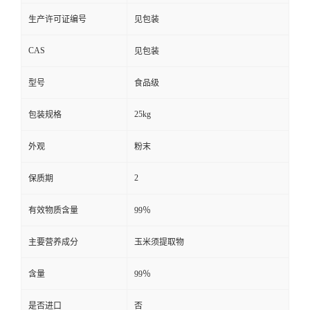
生产许可证编号
见包装
CAS
见包装
型号
食品级
25kg
包装规格
外观
粉末
2
保质期
有效物质含量
99％
主要营养成分
玉米须提取物
含量
99％
是否进口
否