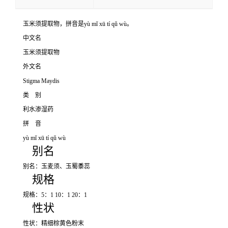
玉米须提取物，拼音是yù mǐ xū tí qǔ wù。
中文名
玉米须提取物
外文名
Stigma Maydis
类 别
利水渗湿药
拼 音
yù mǐ xū tí qǔ wù
别名
别名：玉麦须、玉蜀黍蕊
规格
规格：5：1 10：1 20：1
性状
性状：精细棕黄色粉末