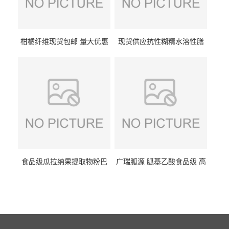
柑橘纤维现货包邮 量大优惠
现货供应抗性糊精水溶性膳
纤维素 柑橘粉 柑橘提取物
食纤维食品级代餐饱腹低热
量1kg包邮
食品级瓜拉纳果提取物粉巴
广瑞胍源 胍基乙酸食品级 高
西瓜拉那咖啡因22%运动爆发
含量 营养增补强化氨基酸
力补充剂