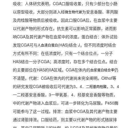
吸收：人体研究表明，CGA口服吸收差，只有少部分在小肠
以原型吸收，大部分则进入经
为安息香酸、苯丙酸
微生物代谢
及肉桂酸等物质后被吸收。因此口服CGA后，在血浆中主要
以代谢产物的形式存在。抗生素可以影响正常菌群，进而影
响CGA及其代谢产物在血浆中的浓度。蛋白结合：体外试验
发现CGA可与
(HAS)结合 J，但不同浓度时结合
人血清白蛋白
方式有所不同：在低浓度时，只有一个结合位点，一分子
HAS结合一分子CGA；高浓度时，存在多个结合位点。结合
的主要部位在HAS的IIA区域。CGA在体内的
仍
血浆蛋白结合率
不清楚。代谢：CGA在体内的代谢尚未完全阐明。Olthof等
的研究发现CGA被吸收后可代谢为3、4．
，3、4
二羟基肉桂酸
一二羟基安息香酸，3一甲氧基．4．羟基安息香酸等物质，
中的代谢产物进入血浆后，可进一步转化为马尿酸。P450酶
可能参与了这一过程。排泄：血浆中CGA及其代谢产物主要
通过肾脏排泄。口服给药，则主要以代谢产物的形式随尿排
出，其中马尿酸所占的比例，约占CGA及其代谢产物总量的