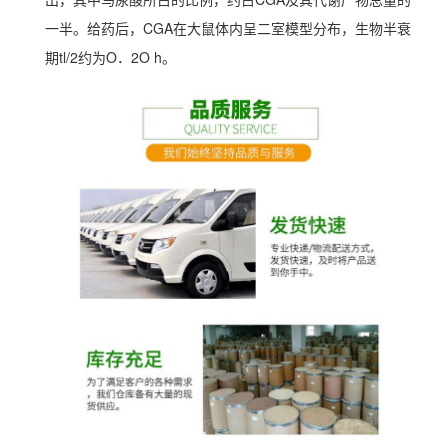
一半。给药后，CGA在大鼠体内呈二室模型分布，生物半衰
期tl/2约为O．2O h。