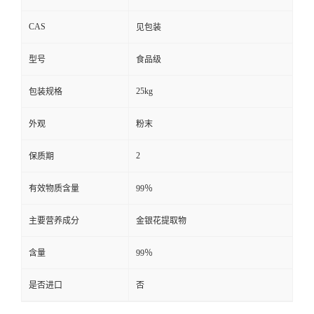
CAS
见包装
型号
食品级
25kg
包装规格
外观
粉末
2
保质期
有效物质含量
99％
主要营养成分
金银花提取物
含量
99％
是否进口
否