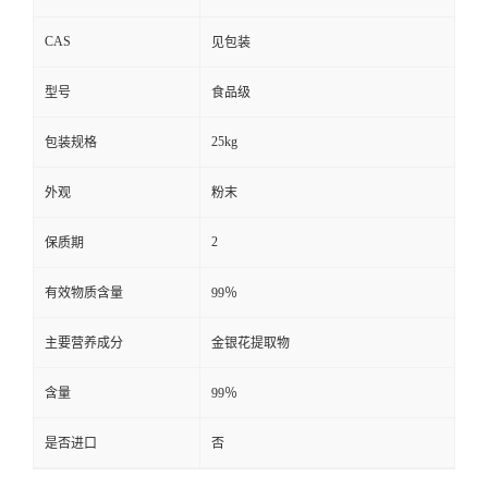
CAS
见包装
型号
食品级
25kg
包装规格
外观
粉末
2
保质期
有效物质含量
99％
主要营养成分
金银花提取物
含量
99％
是否进口
否