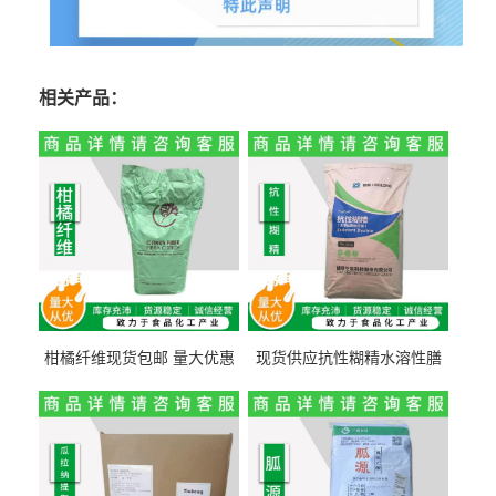
相关产品：
柑橘纤维现货包邮 量大优惠
现货供应抗性糊精水溶性膳
纤维素 柑橘粉 柑橘提取物
食纤维食品级代餐饱腹低热
量1kg包邮