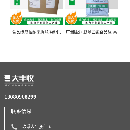
食品级瓜拉纳果提取物粉巴
广瑞胍源 胍基乙酸食品级 高
西瓜拉那咖啡因22%运动爆发
含量 营养增补强化氨基酸
力补充剂
13080908299
联系信息
联系人：张和飞