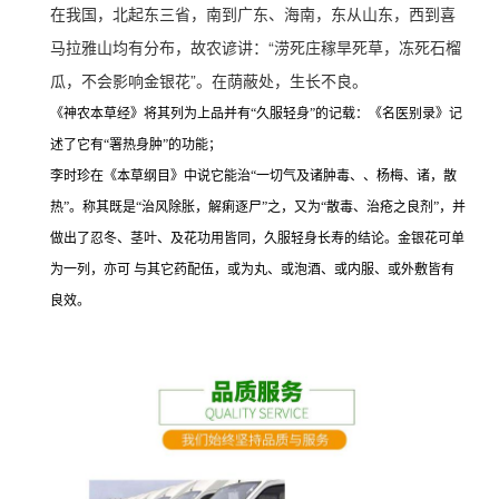
在我国，北起东三省，南到广东、海南，东从山东，西到喜
马拉雅山均有分布，故农谚讲：“涝死庄稼旱死草，冻死石榴
瓜，不会影响金银花”。在荫蔽处，生长不良。
《神农本草经》将其列为上品并有“久服轻身”的记载：《名医别录》记
述了它有“署热身肿”的功能；
李时珍在《本草纲目》中说它能治“一切气及诸肿毒、、杨梅、诸，散
热”。称其既是“治风除胀，解痢逐尸”之，又为“散毒、治疮之良剂”，并
做出了忍冬、茎叶、及花功用皆同，久服轻身长寿的结论。金银花可单
为一列，亦可 与其它药配伍，或为丸、或泡酒、或内服、或外敷皆有
良效。