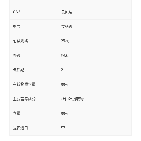
CAS
见包装
型号
食品级
25kg
包装规格
外观
粉末
2
保质期
有效物质含量
99％
主要营养成分
杜仲叶提取物
含量
99％
是否进口
否