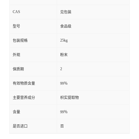
CAS
见包装
型号
食品级
25kg
包装规格
外观
粉末
2
保质期
有效物质含量
99％
主要营养成分
枳实提取物
含量
99％
是否进口
否