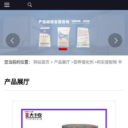
您当前的位置：
网站首页
>
产品展厅
>
营养强化剂
>
枳实提取物 辛
弗林 5% 辛佛林98%大丰收
产品展厅