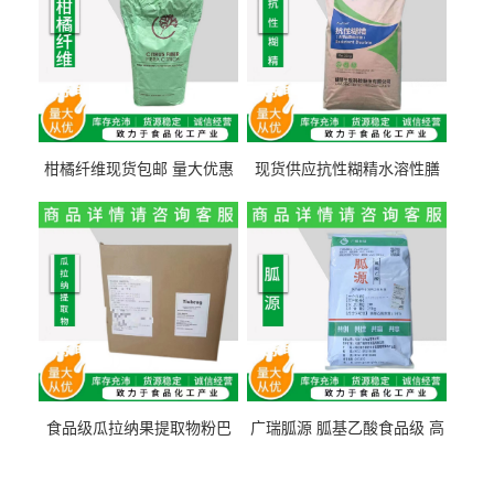
柑橘纤维现货包邮 量大优惠
现货供应抗性糊精水溶性膳
纤维素 柑橘粉 柑橘提取物
食纤维食品级代餐饱腹低热
量1kg包邮
食品级瓜拉纳果提取物粉巴
广瑞胍源 胍基乙酸食品级 高
西瓜拉那咖啡因22%运动爆发
含量 营养增补强化氨基酸
力补充剂