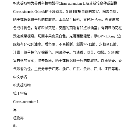
枳实提取物为芸香科植物酸橙Citrus aurantium L.及其栽培变种或甜橙
Citrus sinensis Osbeck的干燥幼果。5-6月收集自落的果实，除去杂质，
晒干或低温烘干后的提取物。本品呈半球形，直径3～5cm。外果皮褐
色或棕褐色，有颗粒状突起，突起的顶端有凹点状油室；有明显的花柱
残迹或果梗痕。切面中果皮黄白色，光滑而稍隆起，厚0.4～1.3cm，边
缘散有1～2列油室。质坚硬，不易折断。瓤囊7～12瓣，少数至15瓣，
汁囊干缩呈棕色至棕褐色，内藏种子。气清香，味苦、微酸。5-6月收
集自落的果实，除去杂质，晒干或低温烘干后的提取物。以质坚硬、香
气浓者为佳。主要分布于江苏、浙江、广东、贵州、四川、江西等地。
中文学名
枳实提取物
拉丁学名
Citrus aurantium L.
界
植物界
科