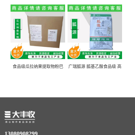
纤维素 柑橘粉 柑橘提取物
食纤维食品级代餐饱腹低热
量1kg包邮
食品级瓜拉纳果提取物粉巴
广瑞胍源 胍基乙酸食品级 高
西瓜拉那咖啡因22%运动爆发
含量 营养增补强化氨基酸
力补充剂
13080908299