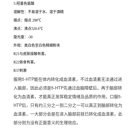
5-羟基色氨酸
溶解性：不易溶于水、溶于酒精
熔点：熔点 298℃
沸点：沸点520.6℃
旋光度：-30
外观：类白色至白色精细粉末
R21与皮肤接触有害。
R22吞食有害。
R37刺激
服用5-HTP能在体内转化成血清素，不过血清素无法通过进
入脑部，因此必须是5-HTP先通过血脑障壁后，再于脑部转
化为血清素，才能真正发挥稳定情绪及品质的作用，口服5-
HTP后，只有约三分之一到二分之一可以真正到脑部转化为
血清素，一大部分会是在进入脑部前就已转化成血清素，此
部分则为没有正面意义的生理效应。