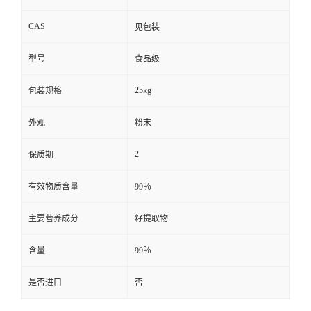
CAS
见包装
型号
食品级
25kg
包装规格
外观
粉末
2
保质期
有效物质含量
99％
主要营养成分
籽提取物
含量
99％
是否进口
否