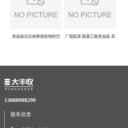
食品级瓜拉纳果提取物粉巴
广瑞胍源 胍基乙酸食品级 高
西瓜拉那咖啡因22%运动爆发
含量 营养增补强化氨基酸
力补充剂
13080908299
联系信息