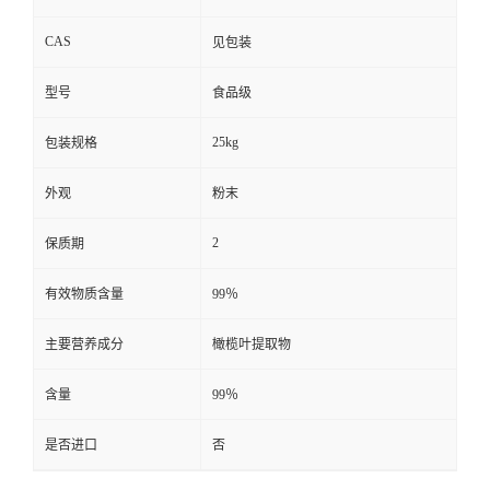
CAS
见包装
型号
食品级
25kg
包装规格
外观
粉末
2
保质期
有效物质含量
99％
主要营养成分
橄榄叶提取物
含量
99％
是否进口
否