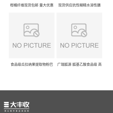
柑橘纤维现货包邮 量大优惠
现货供应抗性糊精水溶性膳
纤维素 柑橘粉 柑橘提取物
食纤维食品级代餐饱腹低热
量1kg包邮
食品级瓜拉纳果提取物粉巴
广瑞胍源 胍基乙酸食品级 高
西瓜拉那咖啡因22%运动爆发
含量 营养增补强化氨基酸
力补充剂