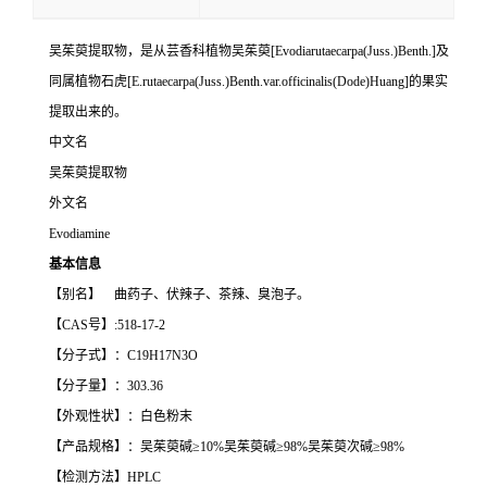
吴茱萸提取物，是从芸香科植物吴茱萸[Evodiarutaecarpa(Juss.)Benth.]及
同属植物石虎[E.rutaecarpa(Juss.)Benth.var.officinalis(Dode)Huang]的果实
提取出来的。
中文名
吴茱萸提取物
外文名
Evodiamine
基本信息
【别名】 曲药子、伏辣子、茶辣、臭泡子。
【CAS号】:518-17-2
【分子式】：C19H17N3O
【分子量】：303.36
【外观性状】：白色粉末
【产品规格】：吴茱萸碱≥10%吴茱萸碱≥98%吴茱萸次碱≥98%
【检测方法】HPLC