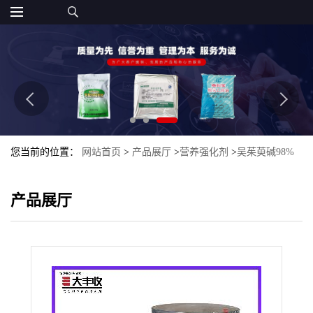
您当前的位置：
网站首页
>
产品展厅
>
营养强化剂
>
吴茱萸碱98%
吴茱萸提取物 山茱萸提取物大丰收添加剂
产品展厅