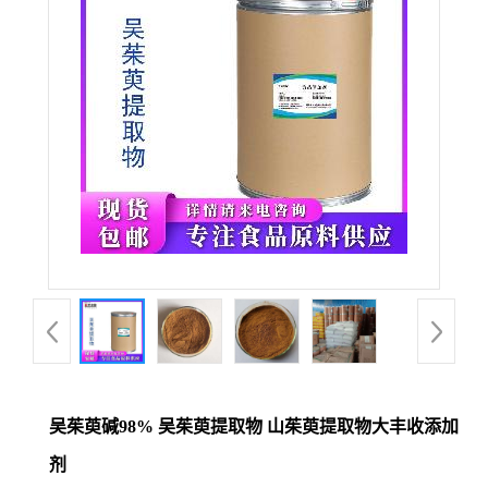
吴茱萸碱98% 吴茱萸提取物 山茱萸提取物大丰收添加
剂